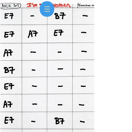
Kami
Ludo
&
duo groupe Jazz manouche & Rock 50s
Animation de mariage, anniversaire, soirée,
cocktail, entreprise, réception