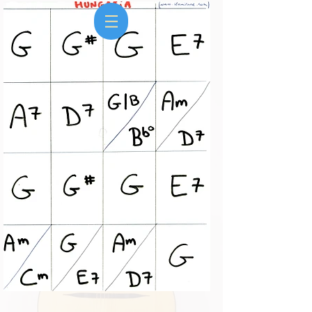
Kami
Ludo
&
duo groupe Jazz manouche & Rock 50s
Animation de mariage, anniversaire, soirée,
cocktail, entreprise, réception