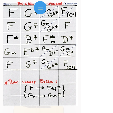
Kami
Ludo
&
duo groupe Jazz manouche & Rock 50s
Animation de mariage, anniversaire, soirée,
cocktail, entreprise, réception