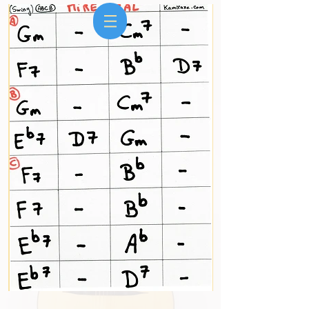
Kami
Ludo
&
duo groupe Jazz manouche & Rock 50s
Animation de mariage, anniversaire, soirée,
cocktail, entreprise, réception